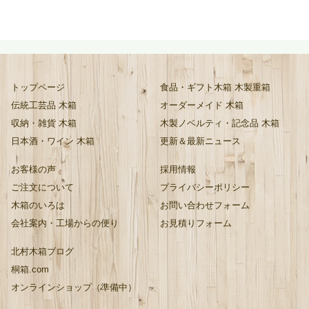
トップページ
食品・ギフト木箱 木製重箱
伝統工芸品 木箱
オーダーメイド 木箱
収納・雑貨 木箱
木製ノベルティ・記念品 木箱
日本酒・ワイン 木箱
更新＆最新ニュース
お客様の声
採用情報
ご注文について
プライバシーポリシー
木箱のいろは
お問い合わせフォーム
会社案内・工場からの便り
お見積りフォーム
北村木箱ブログ
桐箱.com
オンラインショップ（準備中）