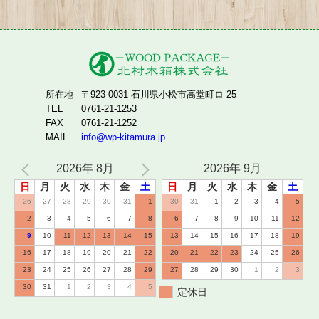
所在地
〒923-0031 石川県小松市高堂町ロ 25
TEL
0761-21-1253
FAX
0761-21-1252
MAIL
info@wp-kitamura.jp
2026年 8月
2026年 9月
日
月
火
水
木
金
土
日
月
火
水
木
金
土
26
27
28
29
30
31
1
30
31
1
2
3
4
5
2
3
4
5
6
7
8
6
7
8
9
10
11
12
9
10
11
12
13
14
15
13
14
15
16
17
18
19
16
17
18
19
20
21
22
20
21
22
23
24
25
26
23
24
25
26
27
28
29
27
28
29
30
1
2
3
30
31
1
2
3
4
5
定休日