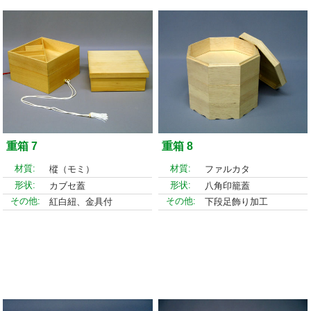
重箱 7
重箱 8
材質:
材質:
樅（モミ）
ファルカタ
形状:
形状:
カブセ蓋
八角印籠蓋
その他:
その他:
紅白紐、金具付
下段足飾り加工