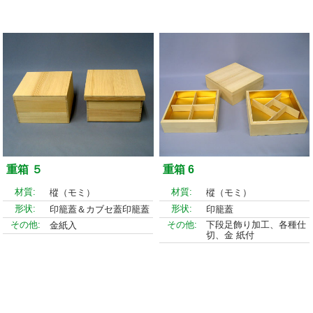
重箱 ５
重箱 6
材質:
材質:
樅（モミ）
樅（モミ）
形状:
形状:
印籠蓋＆カブセ蓋印籠蓋
印籠蓋
その他:
その他:
下段足飾り加工、各種仕
金紙入
切、金 紙付