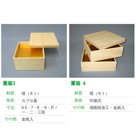
重箱3
重箱 ４
材質:
材質:
樅（モミ）
樅（モミ）
形状:
形状:
カブセ蓋
印籠式
その他:
寸法:
6.5・7・8 ・9・尺 /
側面段加工・金紙入
一・二・三段
その他:
金紙入