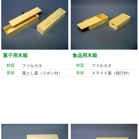
菓子用木箱
食品用木箱
材質:
材質:
ファルカタ
ファルカタ
形状:
形状:
落とし蓋（リボン付）
スライド蓋（指穴付）