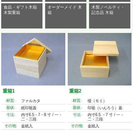
食品・ギフト木箱
オーダーメイド 木
木製ノベルティ・
木製重箱
箱
記念品 木箱
重箱1
重箱2
材質:
材質:
ファルカタ
樅（モミ）
形状:
形状:
紙印籠蓋
印籠（いんろう）蓋
寸法:
内寸6.5・7・8 寸 / 一・
寸法:
内寸6.5 ・7 寸 / 一・
二・三段
二・三段
その他:
その他:
金紙入
金紙入