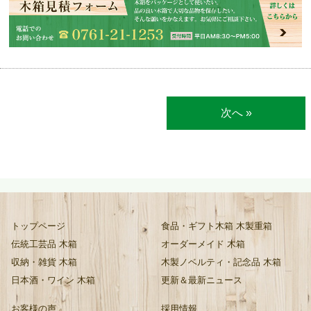
次へ »
トップページ
食品・ギフト木箱 木製重箱
伝統工芸品 木箱
オーダーメイド 木箱
収納・雑貨 木箱
木製ノベルティ・記念品 木箱
日本酒・ワイン 木箱
更新＆最新ニュース
お客様の声
採用情報