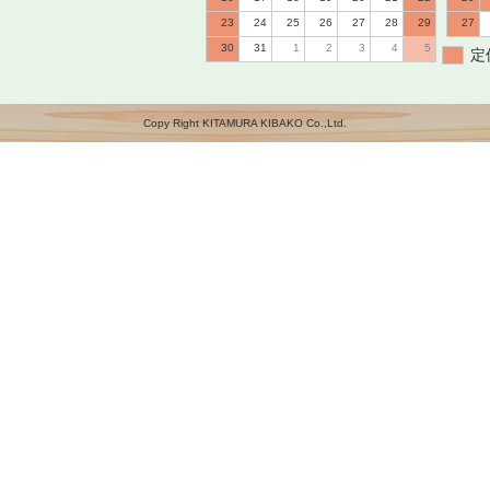
23
24
25
26
27
28
29
27
30
31
1
2
3
4
5
定
Copy Right KITAMURA KIBAKO Co.,Ltd.