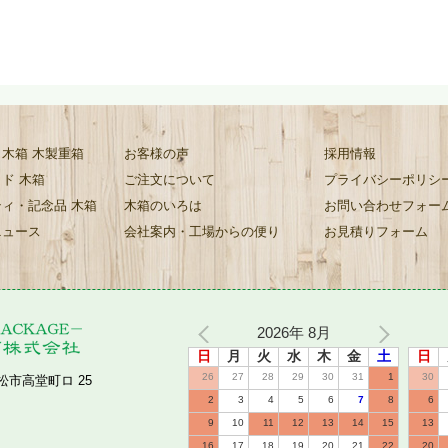
木箱 木製重箱
お客様の声
採用情報
ド 木箱
ご注文について
プライバシーポリシ
ィ・記念品 木箱
木箱のいろは
お問い合わせフォー
ニュース
会社案内・工場からの便り
お見積りフォーム
2026年 8月
日
月
火
水
木
金
土
日
26
27
28
29
30
31
1
30
小松市高堂町ロ 25
2
3
4
5
6
7
8
6
9
10
11
12
13
14
15
13
16
17
18
19
20
21
22
20