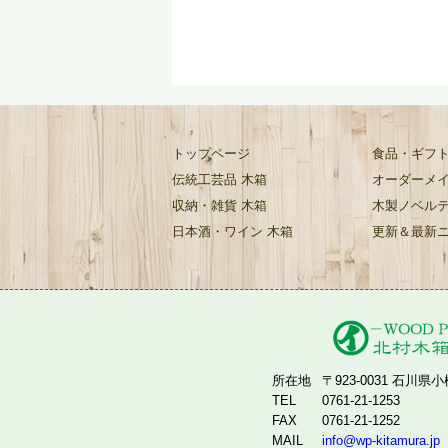
トップページ
食品・ギフト
伝統工芸品 木箱
オーダーメイ
収納・雑貨 木箱
木製ノベルテ
日本酒・ワイン 木箱
更新＆最新
所在地
〒923-0031 石川県
TEL
0761-21-1253
FAX
0761-21-1252
MAIL
info@wp-kitamura.jp