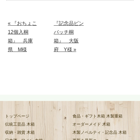
« 『おちょこ
『記念品ピン
12個入桐
バッチ桐
箱』 兵庫
箱』 大阪
県 M様
府 Y様 »
トップページ
食品・ギフト木箱 木製重箱
伝統工芸品 木箱
オーダーメイド 木箱
収納・雑貨 木箱
木製ノベルティ・記念品 木箱