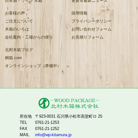
日本酒・ワイン 木箱
更新＆最新ニュース
お客様の声
採用情報
ご注文について
プライバシーポリシー
木箱のいろは
お問い合わせフォーム
会社案内・工場からの便り
お見積りフォーム
北村木箱ブログ
桐箱.com
オンラインショップ（準備中）
所在地
〒923-0031 石川県小松市高堂町ロ 25
TEL
0761-21-1253
FAX
0761-21-1252
MAIL
info@wp-kitamura.jp