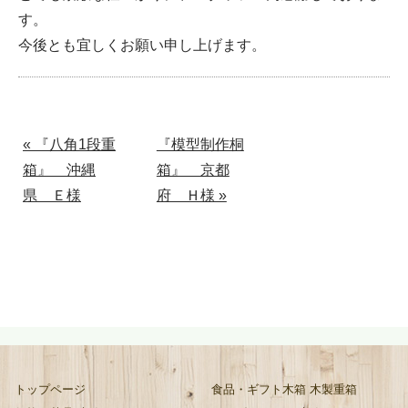
す。
今後とも宜しくお願い申し上げます。
« 『八角1段重
『模型制作桐
箱』 沖縄
箱』 京都
県 Ｅ様
府 Ｈ様 »
トップページ
食品・ギフト木箱 木製重箱