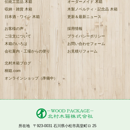
伝統工芸品 木箱
オーダーメイド 木箱
収納・雑貨 木箱
木製ノベルティ・記念品 木箱
日本酒・ワイン 木箱
更新＆最新ニュース
お客様の声
採用情報
ご注文について
プライバシーポリシー
木箱のいろは
お問い合わせフォーム
会社案内・工場からの便り
お見積りフォーム
北村木箱ブログ
桐箱.com
オンラインショップ（準備中）
所在地
〒923-0031 石川県小松市高堂町ロ 25