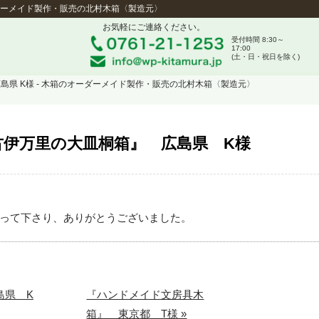
ーダーメイド製作・販売の北村木箱〈製造元〉
お気軽にご連絡ください。
受付時間 8:30～
17:00
(土・日・祝日を除く)
広島県 K様 - 木箱のオーダーメイド製作・販売の北村木箱〈製造元〉
古伊万里の大皿桐箱』 広島県 K様
って下さり、ありがとうございました。
島県 K
『ハンドメイド文房具木
箱』 東京都 T様 »