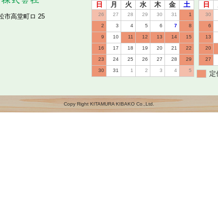
日
月
火
水
木
金
土
日
26
27
28
29
30
31
1
30
小松市高堂町ロ 25
2
3
4
5
6
7
8
6
9
10
11
12
13
14
15
13
16
17
18
19
20
21
22
20
23
24
25
26
27
28
29
27
30
31
1
2
3
4
5
定
Copy Right KITAMURA KIBAKO Co.,Ltd.