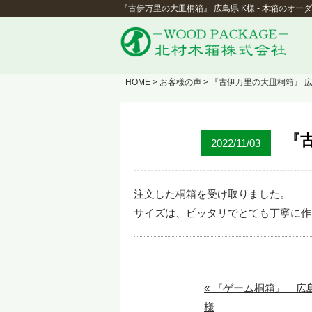
『古伊万里の大皿桐箱』 広島県 K様 - 木箱のオ
HOME
>
お客様の声
> 『古伊万里の大皿桐箱』 
『
2022/11/03
注文した桐箱を受け取りました。
サイズは、ピッタリでとても丁寧に作
« 『ゲーム桐箱』 広
様