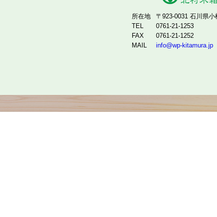
所在地
〒923-0031 石川県
TEL
0761-21-1253
FAX
0761-21-1252
MAIL
info@wp-kitamura.jp