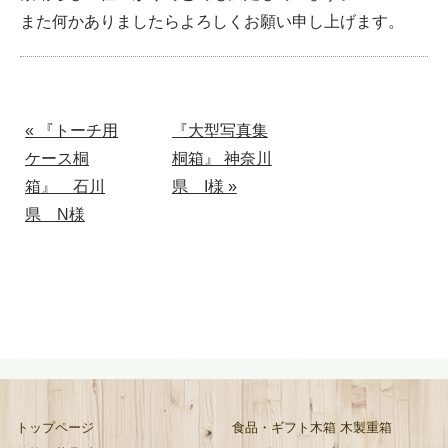
また何かありましたらよろしくお願い申し上げます。
« 『トーチ用
『大型写真集
ケース桐
桐箱』 神奈川
箱』 石川
県 I様 »
県 N様
トップページ
食品・ギフト木箱 木製重箱