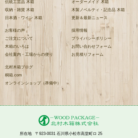
伝統工芸品 木箱
オーダーメイド 木箱
収納・雑貨 木箱
木製ノベルティ・記念品 木箱
日本酒・ワイン 木箱
更新＆最新ニュース
お客様の声
採用情報
ご注文について
プライバシーポリシー
木箱のいろは
お問い合わせフォーム
会社案内・工場からの便り
お見積りフォーム
北村木箱ブログ
桐箱.com
オンラインショップ（準備中）
所在地
〒923-0031 石川県小松市高堂町ロ 25