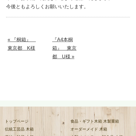
今後ともよろしくお願いいたします。
« 『桐箱』
『A4本桐
東京都 K様
箱』 東京
都 U様 »
トップページ
食品・ギフト木箱 木製重箱
伝統工芸品 木箱
オーダーメイド 木箱