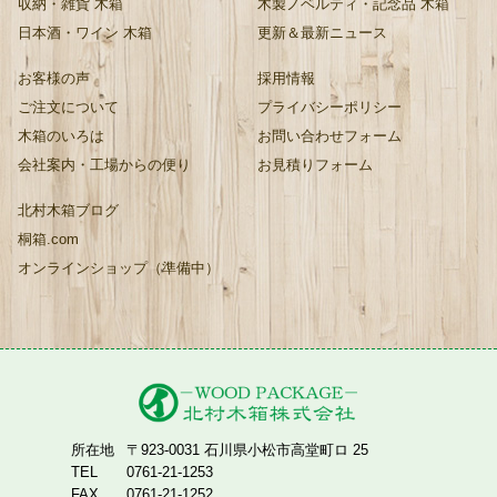
収納・雑貨 木箱
木製ノベルティ・記念品 木箱
日本酒・ワイン 木箱
更新＆最新ニュース
お客様の声
採用情報
ご注文について
プライバシーポリシー
木箱のいろは
お問い合わせフォーム
会社案内・工場からの便り
お見積りフォーム
北村木箱ブログ
桐箱.com
オンラインショップ（準備中）
所在地
〒923-0031 石川県小松市高堂町ロ 25
TEL
0761-21-1253
FAX
0761-21-1252