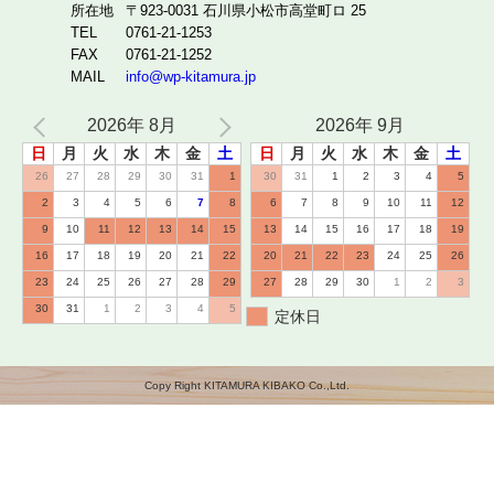
所在地
〒923-0031 石川県小松市高堂町ロ 25
TEL
0761-21-1253
FAX
0761-21-1252
MAIL
info@wp-kitamura.jp
2026年 8月
2026年 9月
日
月
火
水
木
金
土
日
月
火
水
木
金
土
26
27
28
29
30
31
1
30
31
1
2
3
4
5
2
3
4
5
6
7
8
6
7
8
9
10
11
12
9
10
11
12
13
14
15
13
14
15
16
17
18
19
16
17
18
19
20
21
22
20
21
22
23
24
25
26
23
24
25
26
27
28
29
27
28
29
30
1
2
3
30
31
1
2
3
4
5
定休日
Copy Right KITAMURA KIBAKO Co.,Ltd.