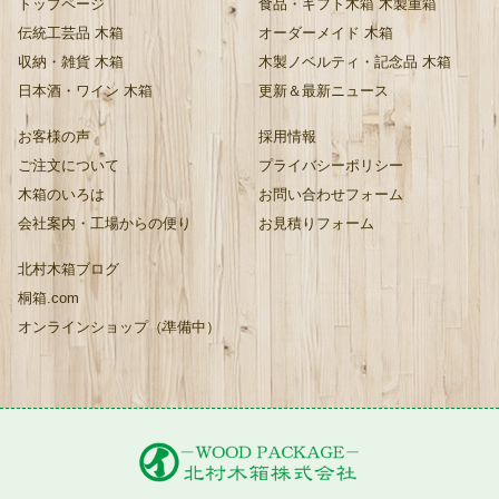
トップページ
食品・ギフト木箱 木製重箱
伝統工芸品 木箱
オーダーメイド 木箱
収納・雑貨 木箱
木製ノベルティ・記念品 木箱
日本酒・ワイン 木箱
更新＆最新ニュース
お客様の声
採用情報
ご注文について
プライバシーポリシー
木箱のいろは
お問い合わせフォーム
会社案内・工場からの便り
お見積りフォーム
北村木箱ブログ
桐箱.com
オンラインショップ（準備中）